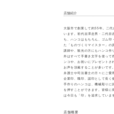
店舗紹介
大阪市で創業して約55年。二
います。初代吉澤忠男・二代目
ち、ハンコはもちろん、ゴム印
た「ものづくりマイスター」の
講師や、観光の方にもハンコ作
外はすべて手書き文字を使って
ンコや、お祝いにプレゼントさ
お声を頂戴することが多いです
弁護士や司法書士の方々にご愛
企業印、職印、認印として長く
手作りのハンコは、機械彫りに
を押すことができます。皆様に
は今日も「印」を追求していま
店舗概