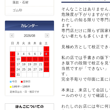
落款・石材
そんなことはありません
ゴム印
危険度が下がりますがゼ
わたしの知る限りで専門
ます。
専門店だけに限らず国家
ない者たちも多くいます
2026/08
日
月
火
水
木
金
土
見極め方として校正でき
1
2
3
4
5
6
7
8
私の店では手書きの版下
9
10
11
12
13
14
15
き版下の段階で校正を見
16
17
18
19
20
21
22
当然ですが「できない」
23
24
25
26
27
28
29
す。
30
31
完全手彫りで印面に直に
■
■
今日
定休日
■
13時半～15時半
本来は、来店して会話し
定休日は土・日・祝日です
ールのやりとりで確認し
わたしのお店には年に何