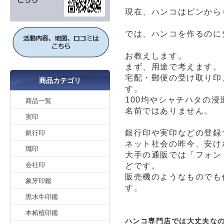
現在、ハンコはピンから
では、ハンコを作るのに
お教えします。
まず、用途で考えます。
宅配・郵便の受け取り印
商品カテゴリ
す。
100均やシャチハタの
商品一覧
名前ではありません。
実印
銀行印や実印などの登録
銀行印
ネット社会の昨今、安け
職印
大手の通販では「フォン
会社印
どです。
販売機のようなものでも
象牙印鑑
す。
黒水牛印鑑
本柘植印鑑
ハンコ専門店では大丈夫な