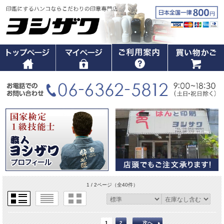
1 / 2ページ
（全40件）
1
2
次へ