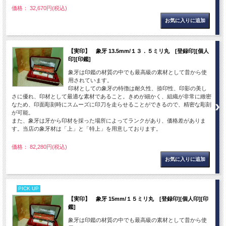
価格： 32,670円(税込)
【実印】 象牙 13.5mm/１３．５ミリ丸 [登録印][個人
印][印鑑]
象牙は印鑑の材質の中でも最高級の素材として昔から使
用されています。
印材としての象牙の特徴は耐久性、捺印性、印影の美し
さに優れ、印材として最適な素材であること。きめが細かく、組織が非常に緻密
なため、印面彫刻時にスムーズに印刀を走らせることができるので、精密な彫刻
が可能。
また、象牙は牙から印材を採った場所によってランクがあり、価格差がありま
す。当店の象牙材は「上」と「特上」を用意しております。
価格： 82,280円(税込)
PICK UP
【実印】 象牙 15mm/１５ミリ丸 [登録印][個人印][印
鑑]
象牙は印鑑の材質の中でも最高級の素材として昔から使