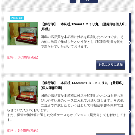
PICK UP
【銀行印】 本柘植 12mm/１２ミリ丸 [登録印][個人印]
[印鑑]
国産の高品質な本柘植に姓名を印刻したハンコです。そ
の他に当店で作成したという証として印刻証明書を同封
で送らせていただいております。
価格： 3,630円(税込)
【銀行印】 本柘植 13.5mm/１３．５ミリ丸 [登録印]
[個人印][印鑑]
国産の高品質な本柘植に姓名を印刻したハンコを持ち運
びしやすい皮のケースに入れてお送り致します。その他
に当店で作成したという証として印刻証明書を同封で送
らせていただいております。
また、保管や御贈答に適した化粧ケースもオプション（別売り）でお付けしてま
す。
価格： 5,445円(税込)