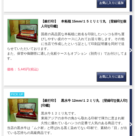
【銀行印】 本柘植 15mm/１５ミリミリ丸 [登録印][個
人印][印鑑]
国産の高品質な本柘植に姓名を印刻したハンコを持ち運
びしやすい皮のケースに入れてお送り致します。その他
に当店で作成したという証として印刻証明書を同封で送
らせていただいております。
また、保管や御贈答に適した化粧ケースもオプション（別売り）でお付けしてま
す。
価格： 5,445円(税込)
PICK UP
【銀行印】 黒水牛 12mm/１２ミリ丸 [登録印][個人印]
[印鑑]
黒水牛１２ミリ丸です。
東南アジアの水牛の角から取れる印材で弾力に恵まれ耐
久性に優れているハンコの定番で人気のある商品です。
当店の黒水牛は「ムク材」と呼ばれる黒く染めてない印材で、素材の「目」が出
ている芯持ちの高級商品です。