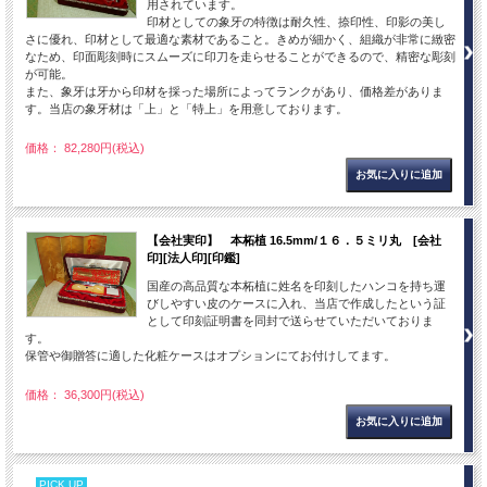
用されています。
印材としての象牙の特徴は耐久性、捺印性、印影の美し
さに優れ、印材として最適な素材であること。きめが細かく、組織が非常に緻密
なため、印面彫刻時にスムーズに印刀を走らせることができるので、精密な彫刻
が可能。
また、象牙は牙から印材を採った場所によってランクがあり、価格差がありま
す。当店の象牙材は「上」と「特上」を用意しております。
価格： 82,280円(税込)
【会社実印】 本柘植 16.5mm/１６．５ミリ丸 [会社
印][法人印][印鑑]
国産の高品質な本柘植に姓名を印刻したハンコを持ち運
びしやすい皮のケースに入れ、当店で作成したという証
として印刻証明書を同封で送らせていただいておりま
す。
保管や御贈答に適した化粧ケースはオプションにてお付けしてます。
価格： 36,300円(税込)
PICK UP