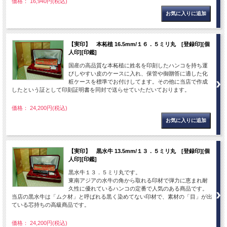
価格： 16,940円(税込)
【実印】 本柘植 16.5mm/１６．５ミリ丸 [登録印][個
人印][印鑑]
国産の高品質な本柘植に姓名を印刻したハンコを持ち運
びしやすい皮のケースに入れ、保管や御贈答に適した化
粧ケースを標準でお付けしてます。その他に当店で作成
したという証として印刻証明書を同封で送らせていただいております。
価格： 24,200円(税込)
【実印】 黒水牛 13.5mm/１３．５ミリ丸 [登録印][個
人印][印鑑]
黒水牛１３．５ミリ丸です。
東南アジアの水牛の角から取れる印材で弾力に恵まれ耐
久性に優れているハンコの定番で人気のある商品です。
当店の黒水牛は「ムク材」と呼ばれる黒く染めてない印材で、素材の「目」が出
ている芯持ちの高級商品です。
価格： 24,200円(税込)