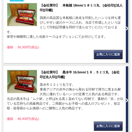
【会社実印】 本柘植 18mm/１８ミリ丸 [会社印][法人
印][印鑑]
国産の高品質な本柘植に姓名を印刻したハンコを持ち運
びしやすい皮のケースに入れ、当店で作成したという証
として印刻証明書を同封で送らせていただいておりま
す。
保管や御贈答に適した化粧ケースはオプションにてお付けしてます。
価格： 36,300円(税込)
【会社実印】 黒水牛 16.5mm/１６．５ミリ丸 [会社
印][法人印][印鑑]
黒水牛１２ミリ丸です。
東南アジアの水牛の角から取れる印材で弾力に恵まれ耐
久性に優れているハンコの定番で人気のある商品です。
当店の黒水牛は「ムク材」と呼ばれる黒く染めてない印材で、素材の「目」が出
ている芯持ちの高級商品です。ご両親からお子様への成人のプレゼント、祖父
様・祖母様からお孫様へのご贈答に人気の商品です。
価格： 48,400円(税込)