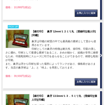
価格： 10,890円(税込)
PICK UP
【銀行印】 象牙 12mm/１２ミリ丸 [登録印][個人印]
[印鑑]
象牙は印鑑の材質の中でも最高級の素材として昔から使
用されています。
印材としての象牙の特徴は耐久性、捺印性、印影の美し
さに優れ、印材として最適な素材であること。きめが細かく、組織が非常に緻密
なため、印面彫刻時にスムーズに印刀を走らせることができるので、精密な彫刻
が可能。
また、象牙は牙から印材を採った場所によってランクがあり、価格差がありま
す。当店の象牙材は「上」と「特上」を用意しております。
価格： 39,930円(税込)
【銀行印】 象牙 13.5mm/１３．５ミリ丸 [登録印][個
人印][印鑑]