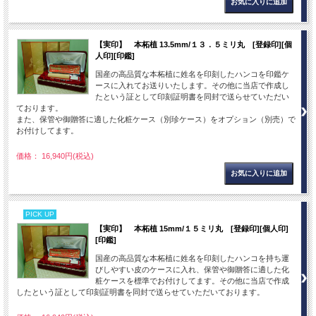
【実印】 本柘植 13.5mm/１３．５ミリ丸 [登録印][個
人印][印鑑]
国産の高品質な本柘植に姓名を印刻したハンコを印鑑ケ
ースに入れてお送りいたします。その他に当店で作成し
たという証として印刻証明書を同封で送らせていただい
ております。
また、保管や御贈答に適した化粧ケース（別珍ケース）をオプション（別売）で
お付けしてます。
価格： 16,940円(税込)
PICK UP
【実印】 本柘植 15mm/１５ミリ丸 [登録印][個人印]
[印鑑]
国産の高品質な本柘植に姓名を印刻したハンコを持ち運
びしやすい皮のケースに入れ、保管や御贈答に適した化
粧ケースを標準でお付けしてます。その他に当店で作成
したという証として印刻証明書を同封で送らせていただいております。